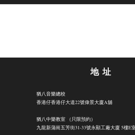
地址
猶八音樂總校
香港仔香港仔大道22號偉景大廈A舖
猶八中樂教室 （只限預約）
九龍新蒲崗五芳街31-33號永顯工廠大廈 5樓E