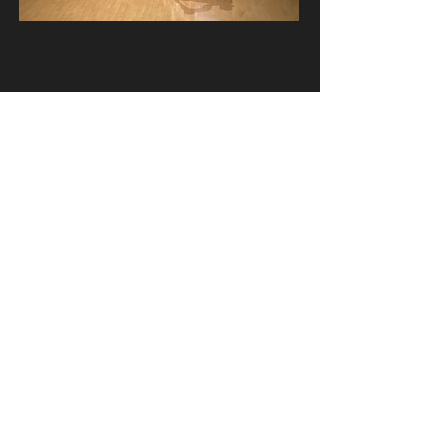
地址
猶八音樂總校
香港仔香港仔大道22號偉景大廈A舖
猶八中樂教室 （只限預約）
九龍新蒲崗五芳街31-33號永顯工廠大廈 5樓E室
猶八豎琴教室 （只限預約）
九龍旺角奶路臣街17號
​另設上門教授
聯絡我們
(852) 2827 7999
jubalmusichongkong@gmail.com