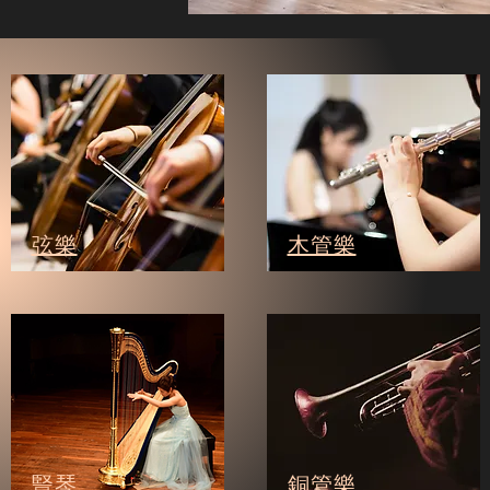
弦樂
木管樂
豎琴
銅管樂